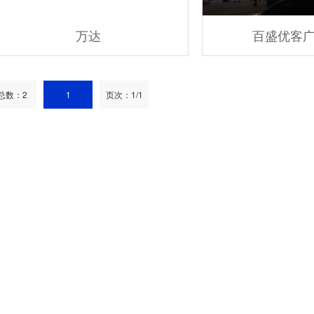
万达
百盛优客
总数：2
1
页次：1/1