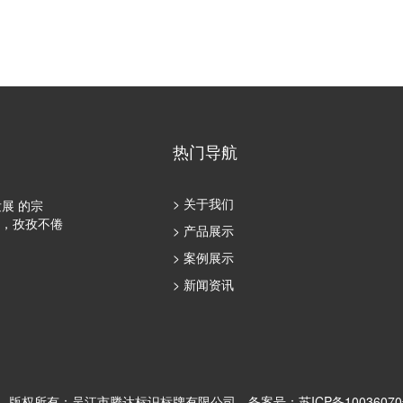
热门导航
> 关于我们
展 的宗
貌，孜孜不倦
> 产品展示
> 案例展示
> 新闻资讯
版权所有：吴江市腾达标识标牌有限公司
备案号：苏ICP备10036070